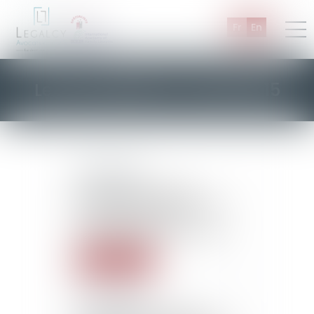
Fr
En
Les actualités de Juillet 2015
16/07/2015
L’infraction de travail
dissimulé pas automatique
en présence d’une
convention de forfait illicite.
Lire la suite
07/07/2015