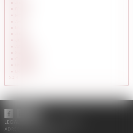
Janvier
Février
Mars
Avril
Mai
Juin
Juillet
Août
Septembre
Octobre
Novembre
Décembre
2014
LEGALCY AVOCATS CONSEILS
ADRESSE PRINCIPALE