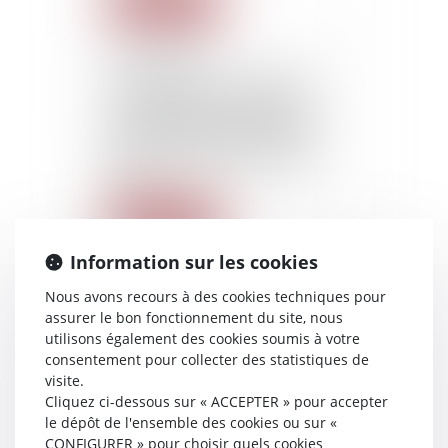
Lire la suite
07/07/2015
Agreements concluded by
real estate professionals
and information to clients:
Entry into force of Decree
2015-724 dated June 24th
2015
Lire la suite
Information sur les cookies
07/07/2015
Nous avons recours à des cookies techniques pour
Verification and eligibility of
assurer le bon fonctionnement du site, nous
debts: Right for the creditor
utilisons également des cookies soumis à votre
to appeal when the
bankruptcy judge has not
consentement pour collecter des statistiques de
ratified the proposal of the
visite.
judicial representative
Cliquez ci-dessous sur « ACCEPTER » pour accepter
le dépôt de l'ensemble des cookies ou sur «
Lire la suite
CONFIGURER » pour choisir quels cookies