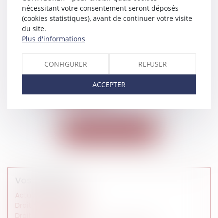
nécessitant votre consentement seront déposés
(cookies statistiques), avant de continuer votre visite
07/07/2015
du site.
Defamation on a forum:
Plus d'informations
tolerance of overstated
comments from an
individual
CONFIGURER
REFUSER
Lire la suite
ACCEPTER
<<
<
1
2
>
>>
Voir toutes les actus
Vos rubriques
Actualités du cabinet
Droit de l'entreprise
Droit de la famille