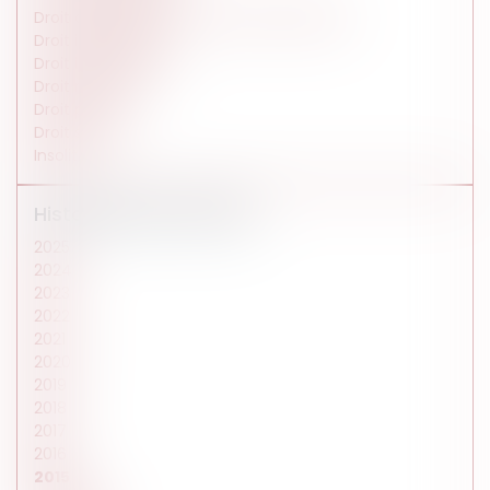
Droit des affaires et de la consommation
Droit immobilier
Droit international
Droit médical
Droit pénal
Droit social
Insolite
Historique des articles
2025
2024
2023
2022
2021
2020
2019
2018
2017
2016
2015