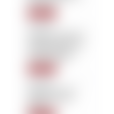
du 24 juin 2015
Lire la suite
07/07/2015
Vérification et admission des
créances : Droit au recours
du créancier lorsque le juge-
commissaire n'a pas
entériné la proposition du
mandataire judiciaire
Lire la suite
07/07/2015
Diffamation sur un forum :
tolérance des propos
exagérés émanant d’un
particulier