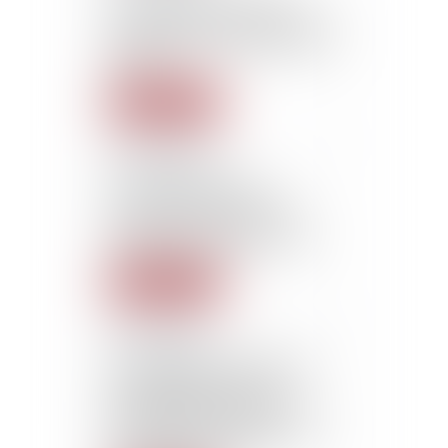
Le comportement de la
victime n’a pas d’effet sur la
qualification du harcèlement
moral
Lire la suite
07/07/2015
Contrats d’intérim
successifs attention à la
sanction en cas de non
respect du droit du travail
Lire la suite
07/07/2015
Conventions conclues par
les professionnels de
l’immobilier et information
des clients : Entrée en
vigueur du décret 2015-724