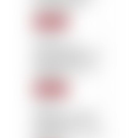
already rejected by the
work inspection
Lire la suite
22/10/2015
The travelling times
domicile-first client and last
client-domicile of itinerant
employees must be
considered as an effective
working time
Lire la suite
22/10/2015
Adoption by the Senate of
the Project of Law for the
modernisation of the French
Health System
(consecration of the right to