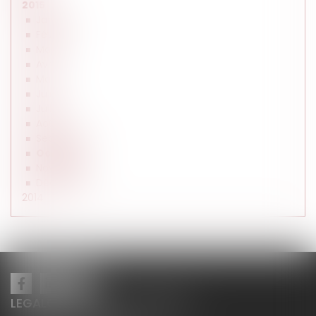
2015
Janvier
Février
Mars
Avril
Mai
Juin
Juillet
Août
Septembre
Octobre
Novembre
Décembre
2014
LEGALCY AVOCATS CONSEILS