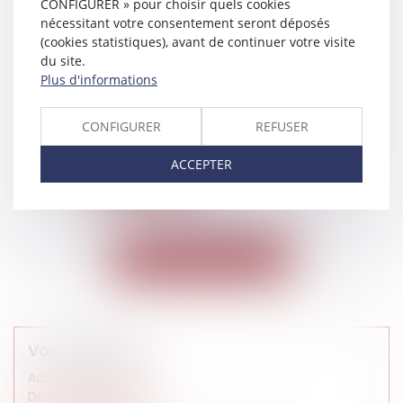
CONFIGURER » pour choisir quels cookies
nécessitant votre consentement seront déposés
22/10/2015
(cookies statistiques), avant de continuer votre visite
du site.
L’employeur ne peut
Plus d'informations
licencier un salarié qui était
protégé pour un motif déjà
rejeté par l’inspection du
CONFIGURER
REFUSER
Travail
ACCEPTER
Lire la suite
<<
<
1
2
>
>>
Voir toutes les actus
Vos rubriques
Actualités du cabinet
Droit de l'entreprise