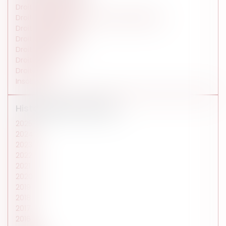
Droit de la famille
Droit des affaires et de la consommation
Droit immobilier
Droit international
Droit médical
Droit pénal
Droit social
Insolite
Historique des articles
2025
2024
2023
2022
2021
2020
2019
2018
2017
2016