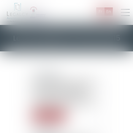
Fr
En
Les actualités d'Octobre 2015
22/10/2015
Law applicable to a surety-
bond loan: the provisions of
the Civil Code and the
Consumption Code do not
constitute mandatory rules
Lire la suite
22/10/2015