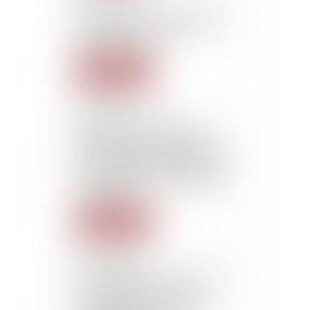
A cheque not dated given as
a guarantee of a loan of
money is valid
Lire la suite
22/10/2015
Action of the creditor
against the offending third
party seized, in the absence
of a declaration of debt at
the collective proceeding of
the debtor
Lire la suite
22/10/2015
The employer cannot lay off
an employee who was
protected, for a motive