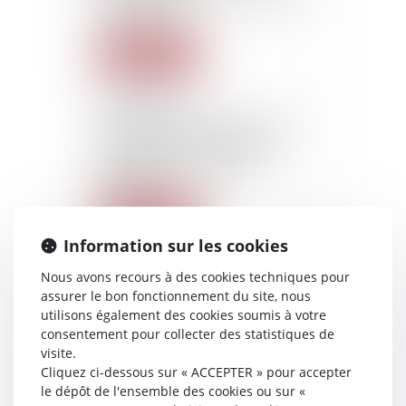
oblivion)
Lire la suite
22/10/2015
L’absence de datation d’un
chèque remis en garantie
d’un prêt d’argent est
valable
Lire la suite
Information sur les cookies
22/10/2015
Nous avons recours à des cookies techniques pour
Action du créancier contre
assurer le bon fonctionnement du site, nous
le tiers saisi fautif en
utilisons également des cookies soumis à votre
l’absence de déclaration de
consentement pour collecter des statistiques de
créance à la procédure
visite.
collective du débiteur
Cliquez ci-dessous sur « ACCEPTER » pour accepter
le dépôt de l'ensemble des cookies ou sur «
Lire la suite