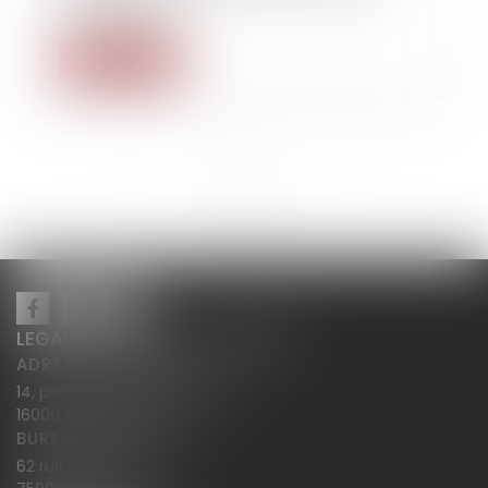
commerciaux.
Lire la suite
<<
<
1
>
>>
LEGALCY AVOCATS CONSEILS
ADRESSE PRINCIPALE
14, place Henri Dunant BP 283
16000 ANGOULÊME
BUREAU SECONDAIRE
62 rue Tiquetonne