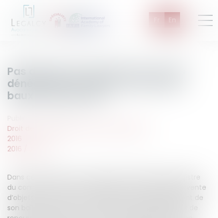
Fr
En
Pas de mise en demeure en cas de
dénégation du droit au statut des
baux commerciaux.
Publié le :
24/01/2016
Droit des affaires et de la consommation
2016
2016
/
Janvier
Dans cette affaire, une société immatriculée au registre
du commerce et des sociétés pour des activités de vente
d’objets d’arts a fait une demande de renouvellement de
son bail à son bailleur. Ce dernier lui a signifié le refus de
renouvellement avec offre d’une indemnité d’éviction.