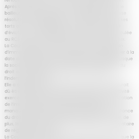
Après sommation visant la clause résolutoire du bail, le
bailleur a assigné la locataire en acquisition de la clause
résolutoire et, subsidiairement, en résiliation du bail à ses
torts ainsi qu’en déchéance du droit à une indemnité
d’éviction car la société locataire n’était pas immatriculée
au RCS pour l’activité réellement exercée dans les lieux.
La Cour d’appel a retenu, quant à elle, que la condition
d’immatriculation au RCS du preneur devait s’apprécier à la
date de la demande de renouvellement du bail et, puisque
la société était immatriculée, elle pouvait bénéficier du
droit au renouvellement du bail et au paiement de
l’indemnité d’éviction.
Elle a ajouté que si l’activité figurant à l’extrait K bis aurait
dû être modifiée à la suite de la modification de l’activité
exercée par la société locataire, l’absence de modification
de l’immatriculation ne pouvait pas constituer un
manquement suffisamment grave justifiant la déchéance
du droit au paiement de l’indemnité d’éviction et que, de
plus, le bailleur n’avait jamais mis en demeure son locataire
de régulariser la situation.
La Cour de cassation casse ce raisonnement et juge que la