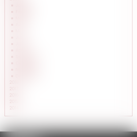
Janvier
Février
Mars
Avril
Mai
Juin
Juillet
Août
Septembre
Octobre
Novembre
Décembre
2018
2017
2016
2015
2014