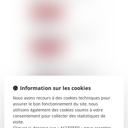
life
Lire la suite
15/02/2019
Il y a un gouffre entre nous
Lire la suite
15/02/2019
Le curatélaire : un homme
d’affaires comme les autres
Information sur les cookies
Lire la suite
Nous avons recours à des cookies techniques pour
Voir toutes les actus
assurer le bon fonctionnement du site, nous
utilisons également des cookies soumis à votre
consentement pour collecter des statistiques de
visite.
Cliquez ci-dessous sur « ACCEPTER » pour accepter