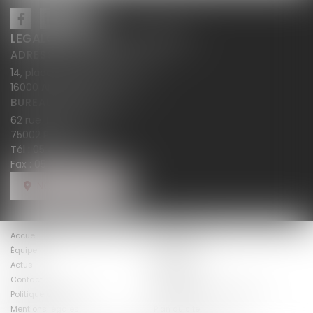
LEGALCY AVOCATS CONSEILS
ADRESSE PRINCIPALE
14, place Henri Dunant BP 283
16000 ANGOULÊME
BUREAU SECONDAIRE
62 rue Tiquetonne
75002 PARIS
Tél :
05 45 38 18 10
Fax : 05 45 38 78 12
NOUS LOCALISER
Accueil
Le cabinet
Équipe
Expertises
Honoraires
Actus
Avis clients
Contact
Politique de cookies
Politique de confidentialité
Mentions légales
Plan du site