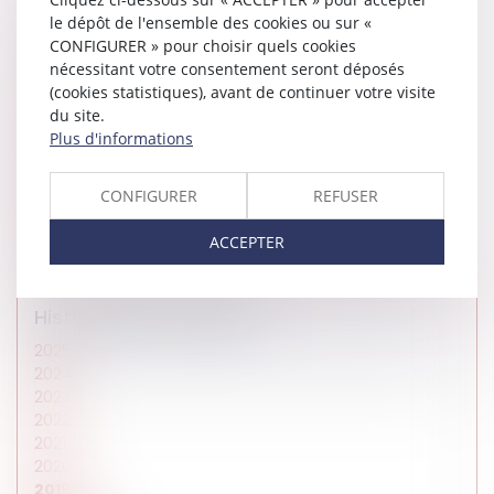
Vos rubriques
le dépôt de l'ensemble des cookies ou sur «
CONFIGURER » pour choisir quels cookies
Actualités du cabinet
nécessitant votre consentement seront déposés
Droit de l'entreprise
(cookies statistiques), avant de continuer votre visite
Droit de la famille
du site.
Droit des affaires et de la consommation
Plus d'informations
Droit immobilier
Droit international
Droit médical
CONFIGURER
REFUSER
Droit pénal
Droit social
ACCEPTER
Insolite
Historique des articles
2025
2024
2023
2022
2021
2020
2019