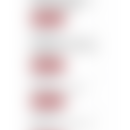
présence de l'enfant est un
critère indispensable.
Lire la suite
15/02/2019
Qu'est-ce qu'une juridiction
mieux placée pour connaître
de l'affaire.
Lire la suite
15/02/2019
Rien ne sert de stresser
Lire la suite
15/02/2019
You are the sunshine of my