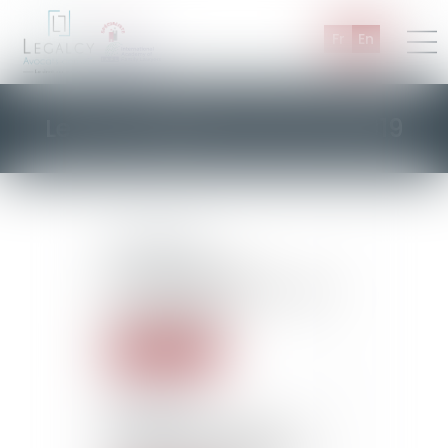
Fr
En
Les actualités de Février 2019
15/02/2019
Un permis périmé
n'empêchera pas le réfugié
de se déplacer !
Lire la suite
15/02/2019
Résidence habituelle: la