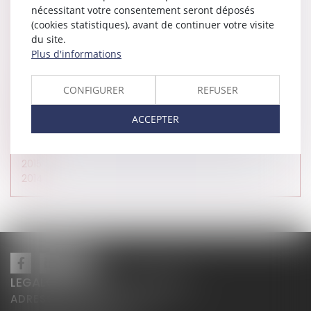
Juillet
nécessitant votre consentement seront déposés
Août
(cookies statistiques), avant de continuer votre visite
Septembre
du site.
Octobre
Plus d'informations
Novembre
Décembre
CONFIGURER
REFUSER
2020
2019
ACCEPTER
2018
2017
2016
2015
2014
LEGALCY AVOCATS CONSEILS
ADRESSE PRINCIPALE