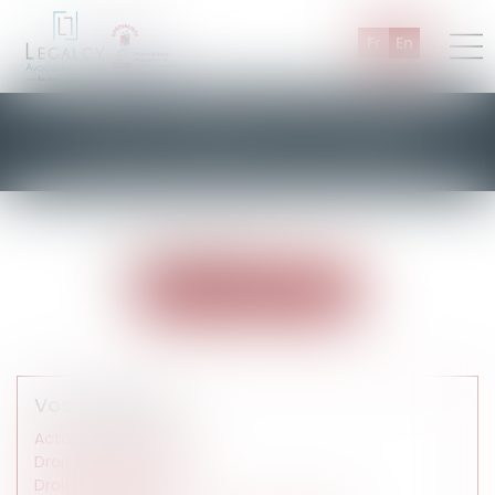
Fr
En
Les actualités d'Août 2021
Aucun article trouvé
Voir toutes les actus
Vos rubriques
Actualités du cabinet
Droit de l'entreprise
Droit de la famille