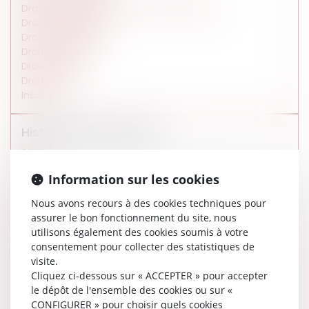
Droit des affaires et de la consommation
Droit immobilier
Droit international
Droit médical
Droit pénal
Droit social
Insolite
Historique des articles
2025
2024
Information sur les cookies
2023
2022
Nous avons recours à des cookies techniques pour
2021
assurer le bon fonctionnement du site, nous
Janvier
utilisons également des cookies soumis à votre
Février
consentement pour collecter des statistiques de
Mars
visite.
Avril
Cliquez ci-dessous sur « ACCEPTER » pour accepter
Mai
le dépôt de l'ensemble des cookies ou sur «
Juin
CONFIGURER » pour choisir quels cookies