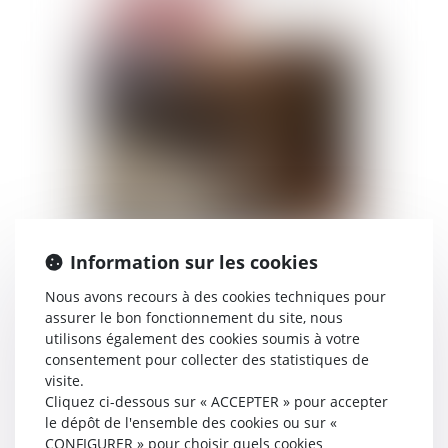
Lire la suite
24/01/2024
Information sur les cookies
Décision obtenue par notre
Nous avons recours à des cookies techniques pour
cabinet en matière
assurer le bon fonctionnement du site, nous
d’enlèvement international
utilisons également des cookies soumis à votre
d’enfants
consentement pour collecter des statistiques de
visite.
Lire la suite
Cliquez ci-dessous sur « ACCEPTER » pour accepter
le dépôt de l'ensemble des cookies ou sur «
Voir toutes les actus
CONFIGURER » pour choisir quels cookies