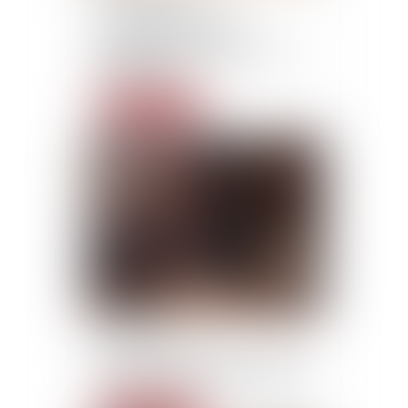
Conférence de droit
international privé
dispensée à l’Université de
BORDEAUX
Lire la suite
31/01/2024
Décision obtenue par notre
cabinet en droit de la famille