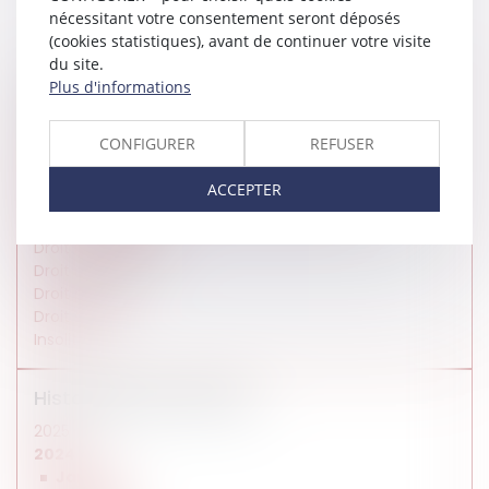
nécessitant votre consentement seront déposés
(cookies statistiques), avant de continuer votre visite
du site.
Plus d'informations
Vos rubriques
Actualités du cabinet
CONFIGURER
REFUSER
Droit de l'entreprise
Droit de la famille
ACCEPTER
Droit des affaires et de la consommation
Droit immobilier
Droit international
Droit médical
Droit pénal
Droit social
Insolite
Historique des articles
2025
2024
Janvier