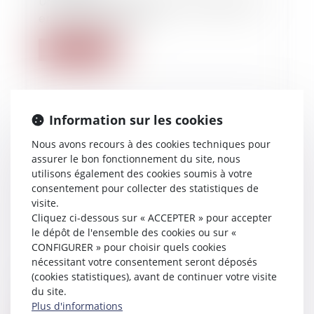
Un contrat de transport ferroviaire peut
en cacher un autre !
Lire la suite
Information sur les cookies
Nous avons recours à des cookies techniques pour
assurer le bon fonctionnement du site, nous
utilisons également des cookies soumis à votre
consentement pour collecter des statistiques de
visite.
Cliquez ci-dessous sur « ACCEPTER » pour accepter
le dépôt de l'ensemble des cookies ou sur «
CONFIGURER » pour choisir quels cookies
nécessitant votre consentement seront déposés
(cookies statistiques), avant de continuer votre visite
16/12/2019
du site.
Un expert pas vraiment impartial
Plus d'informations