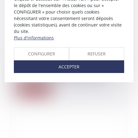
le dépôt de l'ensemble des cookies ou sur «
CONFIGURER » pour choisir quels cookies
nécessitant votre consentement seront déposés
(cookies statistiques), avant de continuer votre visite
du site.
Plus d'informations
26/06/2023
CONFIGURER
REFUSER
La compétence toujours plus large du Juge
ACCEPTER
aux Affaires Familiales en matière de
liquidation des intérêts patrimoniaux
Lire la suite