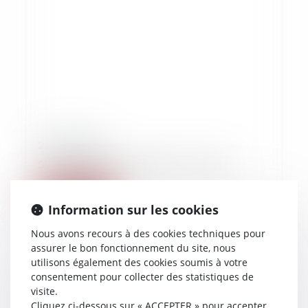
26/06/2023
Si tu me quittes, j’adopte ton enfant.
Lire la suite
Information sur les cookies
Nous avons recours à des cookies techniques pour
assurer le bon fonctionnement du site, nous
utilisons également des cookies soumis à votre
consentement pour collecter des statistiques de
visite.
Cliquez ci-dessous sur « ACCEPTER » pour accepter