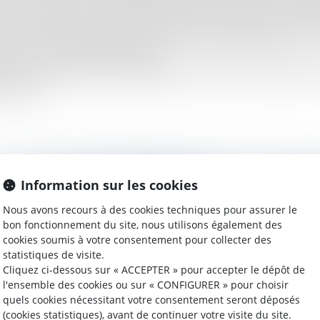
ur d’Appel qui a constaté que le résultat de l'entreprise ét
re, et a retenu que la seule réalisation de bénéfices moin
sante à établir les difficultés économiques alléguées, et d
u de cause réelle et sérieuse.
amné a versé des dommages et intérêts à la salariée, s
t abusif.
Information sur les cookies
Nous avons recours à des cookies techniques pour assurer le
bon fonctionnement du site, nous utilisons également des
cookies soumis à votre consentement pour collecter des
statistiques de visite.
Cliquez ci-dessous sur « ACCEPTER » pour accepter le dépôt de
l'ensemble des cookies ou sur « CONFIGURER » pour choisir
quels cookies nécessitant votre consentement seront déposés
(cookies statistiques), avant de continuer votre visite du site.