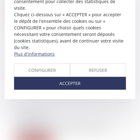
coût de l'isolation.
consentement pour collecter des statistiques de
visite.
Lire la suite
Cliquez ci-dessous sur « ACCEPTER » pour accepter
le dépôt de l'ensemble des cookies ou sur «
CONFIGURER » pour choisir quels cookies
nécessitant votre consentement seront déposés
(cookies statistiques), avant de continuer votre visite
du site.
Plus d'informations
CONFIGURER
REFUSER
ACCEPTER
03/01/2020
Moins de prison en guise de réparation