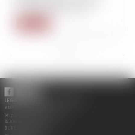
Directive européenne « Vie privée et
communication électronique »
Lire la suite
...
...
<<
<
7
8
9
10
11
12
13
>
>>
LEGALCY AVOCATS CONSEILS
ADRESSE PRINCIPALE
14, place Henri Dunant BP 283
16000 ANGOULÊME
BUREAU SECONDAIRE