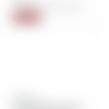
Un revirement qui prône le bon sens
Lire la suite
04/10/2024
Exploitation du téléphone mobile et