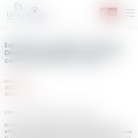
Fr
En
Exploitation du téléphone mobile et
Directive européenne « Vie privée et
communication électronique »
Publié le :
04/10/2024
Droit pénal
2024
2024
/
Octobre
L’arrêt concerne la législation autrichienne.
En matière de stupéfiants, une perquisition avait été
effectuée par les enquêteurs au domicile du mis en cause.
Ils ont saisi le téléphone de l’individu, alors qu’il avait refusé