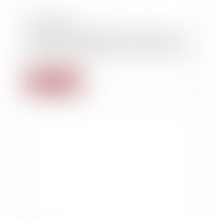
20/10/2024
Les droits de la défense mis à mal par les
armatures métalliques d’un soutien-gorge
!
Lire la suite