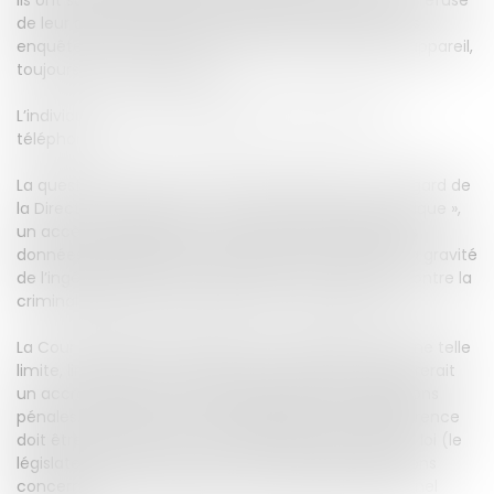
de leur donné accès aux données de connexion. Les
enquêteurs ont par la suite tenté de déverrouiller l’appareil,
toujours sans autorisation.
L’individu a contesté la légalité de sa saisie de son
téléphone.
La question posée à la CJUE était la suivante : au regard de
la Directive « Vie privée et communication électronique »,
un accès complet et non contrôlé à l’ensemble des
données du téléphone mobile doit-il, en raison de la gravité
de l’ingérence qu’il constitue, être limité à la lutte contre la
criminalité très grave (notamment le terrorisme) ?
La Cour répond par la négative en considérant qu’une telle
limite, limitant les pouvoirs des enquêteurs, engendrerait
un accroissement du risque d’impunité des infractions
pénales. Toutefois, la Cour indique qu’une telle ingérence
doit être encadrée : elle doit ainsi être prévue par la loi (le
législateur devant dans ce cadre définir les infractions
concernées) et faire l’objet d’un contrôle juridictionnel