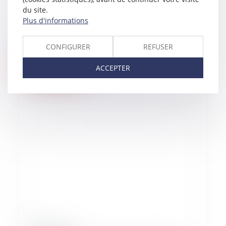
du site.
Plus d'informations
11/10/2024
Le premier divorce « sans juge » censuré
CONFIGURER
REFUSER
Lire la suite
ACCEPTER