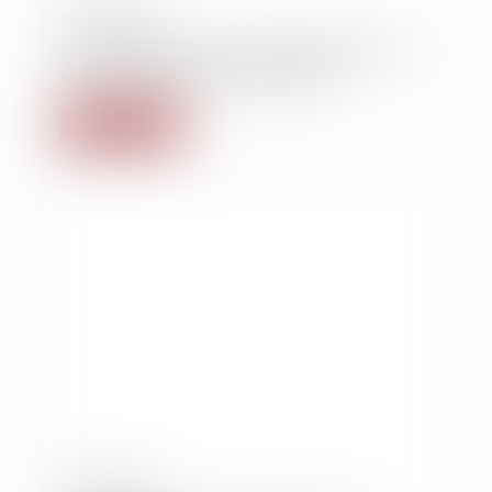
11/10/2024
Le renforcement de l’arsenal juridique au
service des violences familiales
Lire la suite
11/10/2024