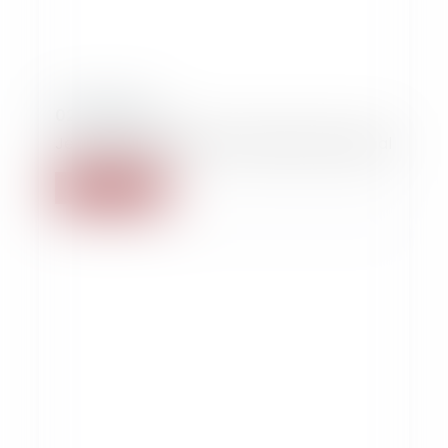
02/02/2020
Jean-Luc MELENCHON condamné au pénal
Lire la suite