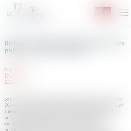
Fr
En
Un futur magistrat qui n’aimait pas les
policiers : est-ce possible ?
Publié le :
02/02/2020
Droit pénal
2020
2020
/
Février
La procédure de réhabilitation pénale, prévue aux articles
783 et suivants du Code de procédure pénale et 133-16 et
suivants du Code pénal permet, après l’expiration d’un
certain délai d’épreuve, un effacement de toutes les
incapacités et déchéances qui résultent d’une
condamnation. En l’espèce, un homme avait été