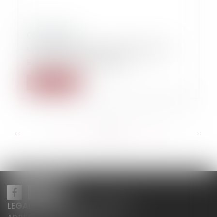
02/02/2020
Un futur magistrat qui n’aimait pas les
policiers : est-ce possible ?
Lire la suite
...
...
<<
<
59
60
61
62
63
64
65
>
>>
LEGALCY AVOCATS CONSEILS