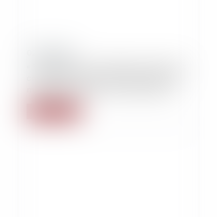
02/02/2020
« Transgenres. Les malheureux qui veulent
changer de sexe sont des vicieux et des
malades qui relèvent de la psychiatrie ».
Lire la suite