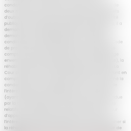
condamné par un tribunal correctionnel à une peine de
deux mois d’emprisonnement avec sursis pour des faits
d’outrage envers une personne dépositaire de l’autorité
publique. Ayant pour projet d’intégrer la magistrature, il a
demandé sa réhabilitation judiciaire. Pour rejeter sa
demande, la Cour d’appel, après avoir relevé que la
condition relative au délai d’épreuve (article 786 du Code
de procédure pénale) était satisfaite, a considéré que
compte tenu de la seule nature de l’infraction (outrage
envers une personne dépositaire de l’autorité publique), la
réhabilitation sollicitée n’apparaissait pas opportune. La
Cour de cassation a cassé l’arrêt d’appel : en ne prenant en
compte que la seule nature des faits ayant occasionné la
condamnation, et sans apprécier le comportement de
l’intéressé pendant le délai d’épreuve, la Cour d’appel
(ayant confirmé la décision de première instance rendue
par la Chambre de l’instruction) a méconnu les textes
relatifs à la réhabilitation. Il appartiendra ainsi à la Cour
d’appel de renvoi d’apprécier la bonne conduite de
l’intéressé pendant le délai d’épreuve, afin de déterminer si
la réhabilitation peut ou non lui être accordée.
Cour de