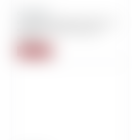
02/02/2020
La procédure européenne autonome de
saisie conservatoire des comptes
bancaires
Lire la suite