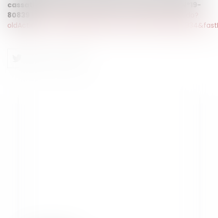
cassation, Chambre criminelle, 7 janvier 2020, N°19-
80839
https://www.legifrance.gouv.fr/affichJuriJudi.do?
oldAction=rechJuriJudi&idTexte=JURITEXT000041481934&fast