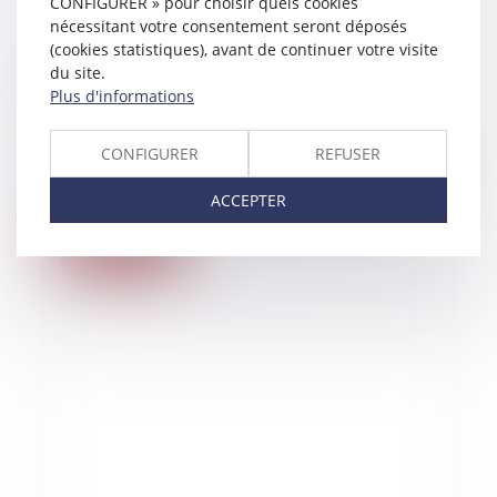
CONFIGURER » pour choisir quels cookies
nécessitant votre consentement seront déposés
(cookies statistiques), avant de continuer votre visite
du site.
02/02/2020
Plus d'informations
Introduction d'un principe de
proportionnalité concernant la démolition
CONFIGURER
REFUSER
d'une construction illégale du fait du
déplacement de l'assiette d'une servitude
ACCEPTER
Lire la suite