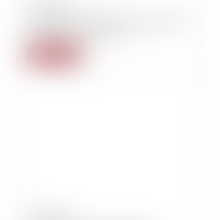
22/10/2015
A cheque not dated given as a guarantee
of a loan of money is valid
Lire la suite
22/10/2015