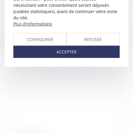
nécessitant votre consentement seront déposés
22/10/2015
(cookies statistiques), avant de continuer votre visite
The employer cannot lay off an employee
du site.
who was protected, for a motive already
Plus d'informations
rejected by the work inspection
CONFIGURER
REFUSER
Lire la suite
ACCEPTER