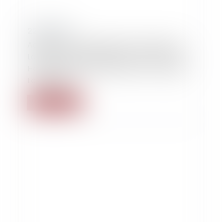
22/10/2015
Adoption by the Senate of the Project of
Law for the modernisation of the French
Health System (consecration of the right
to oblivion)
Lire la suite