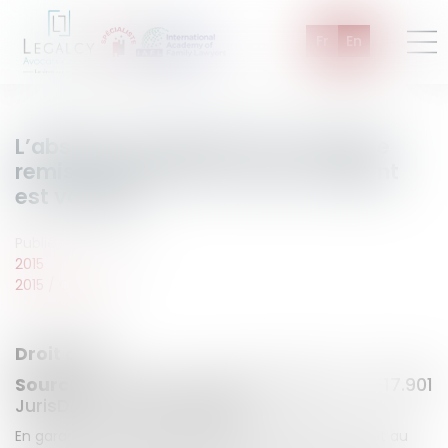
Fr
En
L’absence de datation d’un chèque
remis en garantie d’un prêt d’argent
est valable
Publié le :
22/10/2015
2015
2015
/
Octobre
Droit civil
Source :
Cass. com., 22 sept. 2015, n° 14-17.901
JurisData n° 2015-021015
En garantie d’un prêt de 500 000€, le débiteur remet au