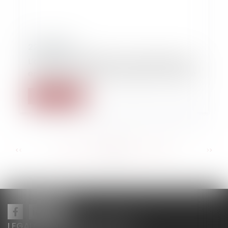
22/10/2015
L’absence de datation d’un chèque remis
en garantie d’un prêt d’argent est valable
Lire la suite
...
...
<<
<
103
104
105
106
107
108
109
>
>>
LEGALCY AVOCATS CONSEILS