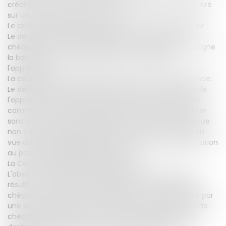
créancier un chèque du même montant et non daté, tiré
sur un compte ouvert à son nom.
Le créancier date le chèque et le met à l’encaissement.
Le débiteur ayant fait opposition au paiement de ce
chèque pour utilisation frauduleuse, le créancier le assigne
la banque ainsi que le débiteur en mainlevée de
l'opposition.
La cour d'appel de Versailles a fait droit à cette demande.
Le débiteur fait grief à l'arrêt d'ordonner la mainlevée de
l'opposition en invoquant notamment le fait qu'est nul
comme contraire à l'ordre public et doit donc demeurer
sans effet, l'accord des parties sur la remise d'un chèque
non daté et l'apposition ultérieure d'une fausse date en
vue d'éviter la prescription et de permettre sa présentation
au paiement malgré sa péremption.
La Cour de cassation rejette le pourvoi.
L'absence de datation du chèque lors de sa création
résulte d'un accord non équivoque et qu'en portant le
chèque à l'encaissement après qu'il eut été complété par
une date, le créancier n'a fait que lui conférer l'usage de
chèque de garantie qui lui était conventionnellement