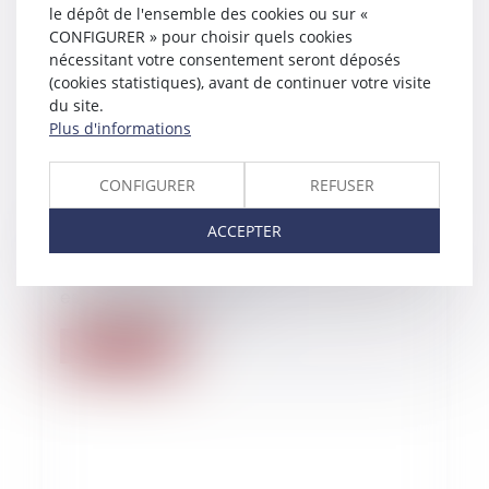
le dépôt de l'ensemble des cookies ou sur «
CONFIGURER » pour choisir quels cookies
nécessitant votre consentement seront déposés
(cookies statistiques), avant de continuer votre visite
du site.
Plus d'informations
CONFIGURER
REFUSER
ACCEPTER
24/10/2016
Le fait de dénoncer un harcèlement moral
est-il une diffamation ?
Lire la suite