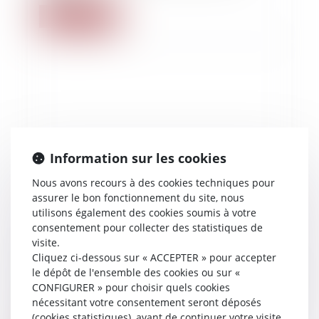
Lire la suite
Information sur les cookies
Nous avons recours à des cookies techniques pour
assurer le bon fonctionnement du site, nous
utilisons également des cookies soumis à votre
consentement pour collecter des statistiques de
visite.
22/10/2015
Cliquez ci-dessous sur « ACCEPTER » pour accepter
L’employeur ne peut licencier un salarié qui
le dépôt de l'ensemble des cookies ou sur «
CONFIGURER » pour choisir quels cookies
était protégé pour un motif déjà rejeté par
nécessitant votre consentement seront déposés
l’inspection du Travail
(cookies statistiques), avant de continuer votre visite