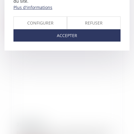
du site.
Divorce et procédure collective du
Plus d'informations
débiteur de la prestation compensatoire
CONFIGURER
REFUSER
Lire la suite
ACCEPTER
28/03/2019
Barème Macron sur le plafonnement des