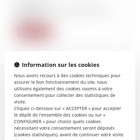
28/03/2019
Un fils condamné, mais gratifié tout de
même…
Lire la suite
Information sur les cookies
Nous avons recours à des cookies techniques pour
assurer le bon fonctionnement du site, nous
utilisons également des cookies soumis à votre
consentement pour collecter des statistiques de
visite.
Cliquez ci-dessous sur « ACCEPTER » pour accepter
le dépôt de l'ensemble des cookies ou sur «
CONFIGURER » pour choisir quels cookies
nécessitant votre consentement seront déposés
(cookies statistiques), avant de continuer votre visite
28/03/2019