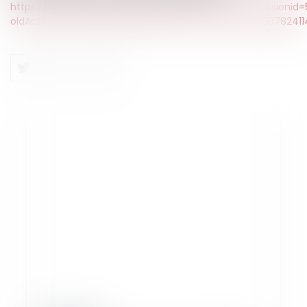
https://www.legifrance.gouv.fr/affichJuriAdmin.do;jsession
oldAction=rechExpJuriAdmin&idTexte=CETATEXT00003782411