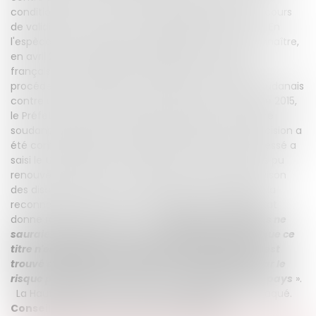
condition suivante : le permis étranger doit être en cours
de validité au moment de la demande d'échange. En
l'espèce, un ressortissant soudanais s'était vu reconnaître,
en avril 2015, la qualité de réfugié par les autorités
françaises. En août 2015, il a demandé au Préfet de
procéder à l'échange de son permis de conduire soudanais
contre un permis de conduire français. En novembre 2015,
le Préfet a refusé au motif que le permis de conduire
soudanais était périmé depuis mars 2005. Cette décision a
été confirmée par le Tribunal administratif et l'intéressé a
saisi le Conseil d’État. L'intéressé n'avait en effet pas pu
renouveler son permis de conduire au Soudan en raison
des discriminations, dont l'existence avaient justifié la
reconnaissance du statut de réfugié. Le Conseil d’État
donne raison au réfugié : «
Les autorités françaises ne
sauraient légalement refuser l'échange au motif que ce
titre n'est plus en cours de validité, si l'intéressé s'est
trouvé empêché d'en obtenir le renouvellement par le
risque persécutions auquel il est exposé dans son pays
».
La Haute juridiction a donc annulé le jugement attaqué.
Conseil d’État, 17 décembre 2018, N°411121