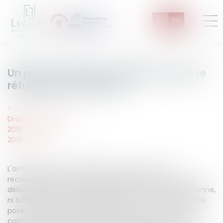
Fr
En
Un permis périmé n'empêchera pas le
réfugié de se déplacer !
Publié le :
15/02/2019
Droit international
2019
2019
/
Février
L'arrêté du 12 janvier 2012 fixe les conditions de
reconnaissance et d'échange des permis de conduire
délivrés par les États n'appartenant ni à l'Union européenne,
ni à l'Espace économique européen. Parmi les conditions
posées pour l'échange du permis de conduire étranger
contre un permis de conduire français, se trouve la