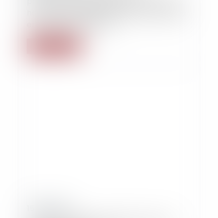
professionnelle formée à l’encontre des
héritiers du mandataire de justice décédé
en cours de procédure
Lire la suite
15/02/2019