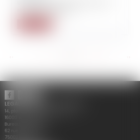
Un permis périmé n'empêchera pas le
réfugié de se déplacer !
Lire la suite
...
...
<<
<
74
75
76
77
78
79
80
>
>>
LEGALCY AVOCATS CONSEILS
14, place Henri Dunant BP 283
16000 ANGOULÊME
Bureau secondaire
62 rue Tiquetonne
75002 PARIS