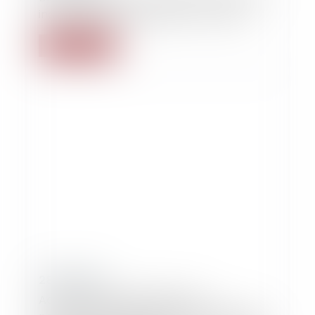
indemnités de licenciement : Tome 8 !
Lire la suite
28/03/2019
Action en Responsabilité civile