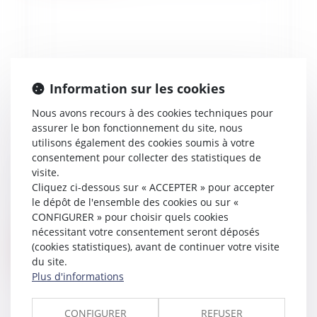
Information sur les cookies
Nous avons recours à des cookies techniques pour
assurer le bon fonctionnement du site, nous
utilisons également des cookies soumis à votre
consentement pour collecter des statistiques de
visite.
23/03/2021
Cliquez ci-dessous sur « ACCEPTER » pour accepter
Père Castor, racontes-nous l'histoire de la
le dépôt de l'ensemble des cookies ou sur «
CONFIGURER » pour choisir quels cookies
reprise des désordres
nécessitant votre consentement seront déposés
(cookies statistiques), avant de continuer votre visite
Lire la suite
du site.
Plus d'informations
CONFIGURER
REFUSER