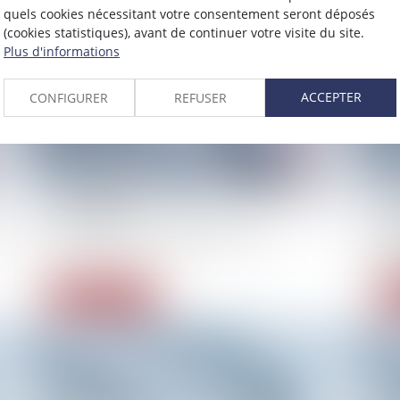
quels cookies nécessitant votre consentement seront déposés
(cookies statistiques), avant de continuer votre visite du site.
Plus d'informations
ACCEPTER
CONFIGURER
REFUSER
16/02/2022
16
u
La tentation de l'assurance-vie
Qua
pr
Lire la suite