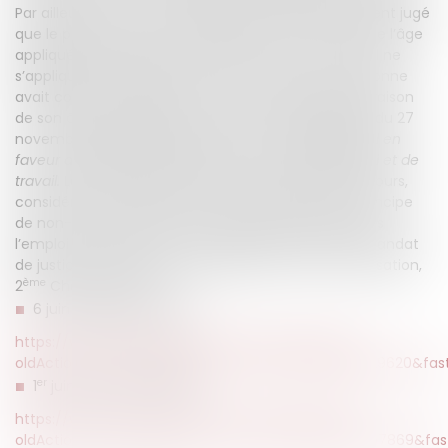
Par ailleurs, la Cour de cassation avait précédemment jugé
que le principe de non-discrimination en fonction de l’âge
appliqué aux dispositions relatives au droit du travail ne
s’applique pas à l’expert. En effet, en 2017, une personne
avait contesté la décision de refus d’inscription en raison
de son âge, en s’appuyant sur la Directive 2000/78 du 27
novembre 2000
portant création d'un cadre général en
faveur de l'égalité de traitement en matière d'emploi et de
travail.
La Cour de cassation avait alors rejeté le recours,
considérant que l’objet de cette directive vise le principe
de non-discrimination, notamment liée à l’âge, dans
l’emploi et le travail, et que l’expert exécutant un mandat
de justice n’exerce pas une profession. Cour de cassation,
ème
2
Chambre civile :
6 juin 2019, N°19-60008 :
https://www.legifrance.gouv.fr/affichJuriJudi.do?
oldAction=rechJuriJudi&idTexte=JURITEXT000038629620&fast
er
1
juin 2017, N°17-60059
https://www.legifrance.gouv.fr/affichJuriJudi.do?
oldAction=rechJuriJudi&idTexte=JURITEXT000034857869&fa