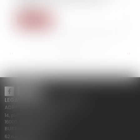
preneur
Lire la suite
...
...
<<
<
68
69
70
71
72
73
74
>
>>
LEGALCY AVOCATS CONSEILS
ADRESSE PRINCIPALE
14, place Henri Dunant BP 283
16000 ANGOULÊME
BUREAU SECONDAIRE
62 rue Tiquetonne