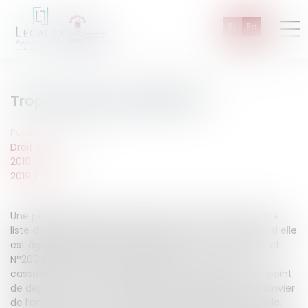
Fr
En
Trop vieux pour expertiser !
Publié le :
30/07/2019
Droit social
2019
2019
/
Juillet
Une personne ne peut être inscrite ou réinscrite sur une
liste d’experts judiciaires dressés par une cour d’appel si elle
est âgée de plus de 70 ans (article 2, point 7° du décret
N°2004-1463 du 23 décembre 2004). La Cour de
cassation a récemment apporté une précision sur le point
er
de départ de cette condition : l’âge s’apprécie au 1
janvier
de l’année suivant celle de présentation de la demande.