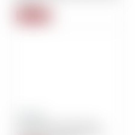
de nullité !
Lire la suite
21/06/2019
Sur l’application du critère d’utilité
concernant le paiement des charges