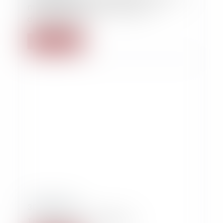
matière de Vente en l’état futur
d’achèvement
Lire la suite
30/07/2019
Trop vieux pour expertiser !