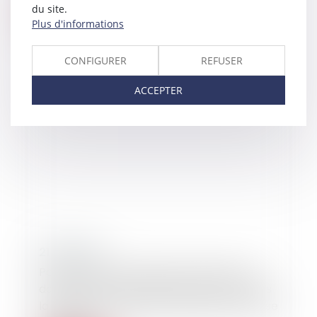
du site.
Lire la suite
Plus d'informations
CONFIGURER
REFUSER
ACCEPTER
21/06/2019
Pour la Cour de Cassation, l’absence de
date sur l’acte de cautionnement ou dans
la mention manuscrite n’est pas une cause