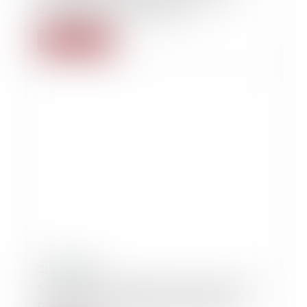
d’ascenseur en copropriété
Lire la suite
21/06/2019
Sur l’action en répétition des charges de
copropriété indument payées par le