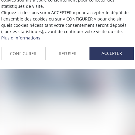
statistiques de visite.
Cliquez ci-dessous sur « ACCEPTER » pour accepter le dépôt de
l'ensemble des cookies ou sur « CONFIGURER » pour choisir
quels cookies nécessitant votre consentement seront déposés
(cookies statistiques), avant de continuer votre visite du site.
Plus d'informations
ACCEPTER
CONFIGURER
REFUSER
16/12/2014
01
aw
News from LEGALCY lawyers counsels
Pa
pr
ga
l’