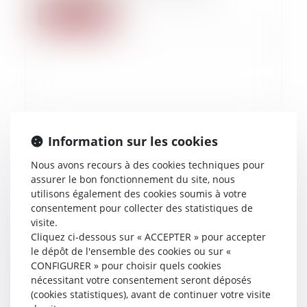
Lire la suite
Information sur les cookies
Nous avons recours à des cookies techniques pour
assurer le bon fonctionnement du site, nous
utilisons également des cookies soumis à votre
consentement pour collecter des statistiques de
visite.
Cliquez ci-dessous sur « ACCEPTER » pour accepter
01/04/2022
le dépôt de l'ensemble des cookies ou sur «
Précisions concernant la notion de
CONFIGURER » pour choisir quels cookies
réception partielle : nécessité d’une
nécessitant votre consentement seront déposés
tranche indépendante ou d’un ensemble
(cookies statistiques), avant de continuer votre visite