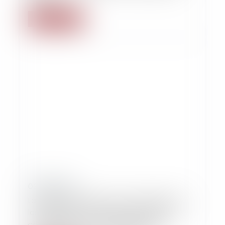
Lire la suite
03/08/2019
La notion de matière contractuelle dans
les règlements européens relatifs à la
compétence et la Loi applicable en