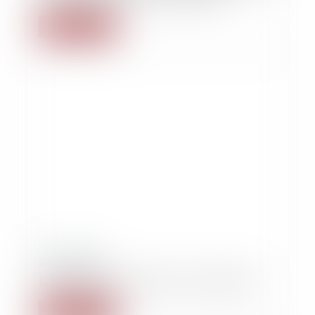
Lire la suite
28/03/2019
État d'ébriété : obstacle à la nationalité
Lire la suite