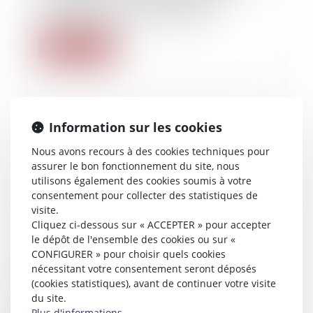
matière civile et commerciale
Lire la suite
Information sur les cookies
Nous avons recours à des cookies techniques pour
assurer le bon fonctionnement du site, nous
utilisons également des cookies soumis à votre
consentement pour collecter des statistiques de
visite.
Cliquez ci-dessous sur « ACCEPTER » pour accepter
le dépôt de l'ensemble des cookies ou sur «
CONFIGURER » pour choisir quels cookies
nécessitant votre consentement seront déposés
19/04/2019
(cookies statistiques), avant de continuer votre visite
du site.
Enfant adopté : requête et nationalité
Plus d'informations