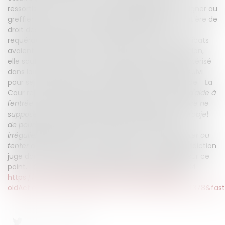
ressortissants comoriens, certificats qu'elle faisait signer au
greffier en chef, et qui n'était pas spécialiste en matière de
droit des étrangers et qui lui faisait confiance. La
requérante ne contestait d'ailleurs pas que les certificats
avaient été établis à tort. Devant la Cour de cassation,
elle soutenait toutefois que le délit n'était pas caractérisé
dans la mesure où aucun étranger n'avait été poursuivi
pour séjour irrégulier après avoir bénéficié de son aide. La
Cour rejette le pourvoi en considérant que «
le délit d'aide à
l'entrée et au séjour irréguliers d'un étranger en France ne
suppose pas, pour être établi, qu'un étranger ait fait l'objet
de poursuites pénales du chef d'entrée ou séjours
irréguliers, l'article L.621-1 incriminant l'action de faciliter ou
tenter de faciliter l'entrée ou le séjour
». La Haute juridiction
juge donc que la Cour d'appel a justifié sa décision sur ce
point. Cour de cassation, 20 février 2019, N°18-80784
https://www.legifrance.gouv.fr/affichJuriJudi.do?
oldAction=rechJuriJudi&idTexte=JURITEXT000038194378&fas