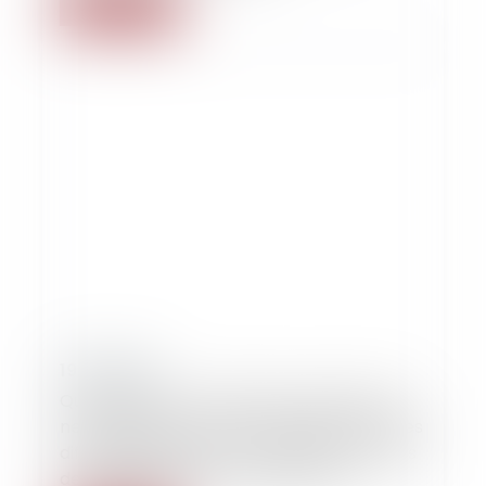
Lire la suite
19/04/2019
Que se passe-t-il quand le Juge national
ne respecte pas le droit européen ? Ou les
difficultés liées au non-respect des règles
de la litispendance internationale.