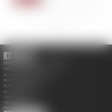
...
...
<<
<
5
6
7
8
9
10
11
>
>>
LEGALCY AVOCATS CONSEILS
ADRESSE PRINCIPALE
14, place Henri Dunant BP 283
16000 ANGOULÊME
BUREAU SECONDAIRE
62 rue Tiquetonne
75002 PARIS
Tél :
05 45 38 18 10
Fax : 05 45 38 78 12