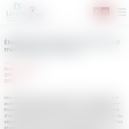
Fr
En
Étranger pas poursuivi : aidant quand
même dans le cambouis !
Publié le :
19/04/2019
Droit international
2019
2019
/
Avril
Une adjointe administrative faisant fonction de greffière
avait été déclarée coupable par la Cour d'appel d'Aix-en-
Provence du délit d'aide à l'entrée ou au séjour irréguliers
d'un étranger en France (L. 621-1 du Code de l'entrée et du
séjour des étrangers et du droit d'asile) : elle avait en effet
établi de faux certificats de nationalité pour des