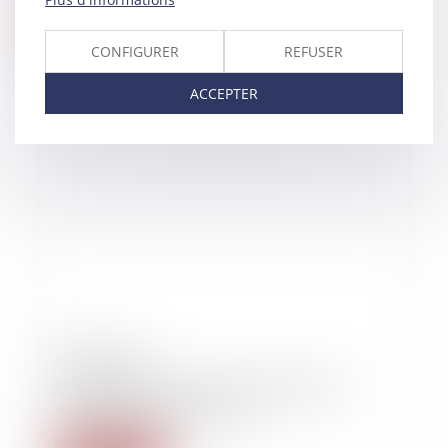
Lire la suite
CONFIGURER
REFUSER
ACCEPTER
19/04/2019
Étranger pas poursuivi : aidant quand
même dans le cambouis !