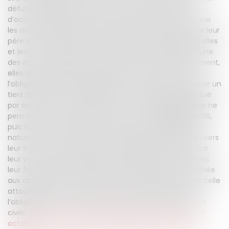
défunt. Cependant, dans un acte sous-seing privé
d’octobre 2002, les deux filles ont exprimé la volonté que
les actifs successoraux recueillis dans la succession de leur
père soient répartis par tiers, et en parts égales, entre elles
et leur frère. Par lettre d’octobre 2002 et mars 2009, l’une
des deux a réitéré cette intention. Ensuite, manifestement,
elles ont changé d’avis, puisque leur frère a été dans
l’obligation de saisir les juges pour demander à percevoir un
tiers des biens, conformément à ce qui avait été indiqué
par ses sœurs, alors même qu’aucune obligation légale ne
permettait une telle attribution. La Cour d'Appel de PARIS,
puis la Cour de Cassation, considèrent que l’obligation
naturelle liée à un devoir de justice, des deux sœurs envers
leur frère, s’était transformée en obligation civile, de par
leur volonté de partager la succession de leur père avec
leur frère. Voici un exemple, dans lequel la force attachée
aux obligations dites « naturelles » est plus grande que celle
attachée à la loi, de telle sorte que, finalement, c’est
l’obligation naturelle qui sera transformée en obligation
civile.
Source : Cour de cassation, 1ere chambre civile, 11
octobre 2017, pourvoi n° 16-24.533Source : Cour de