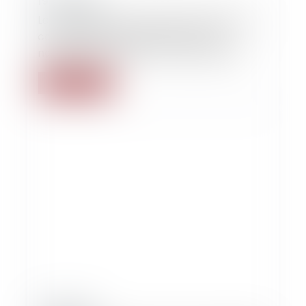
19/02/2018
La CEDH juge irrecevable la demande de
congé paternité d'une femme à la
naissance de l'enfant de sa partenaire
Lire la suite