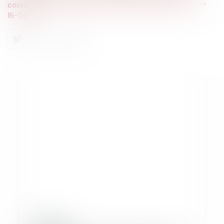
cassation, 1ere chambre civile, 11 octobre 2017, pourvoi n°
16-24.533