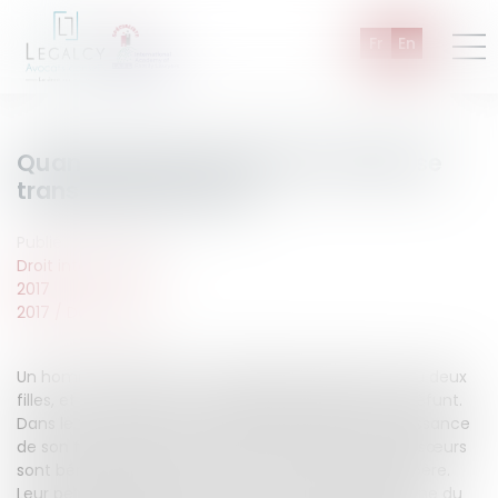
Fr
En
Quand le geste de bonne volonté se
transforme en droit…
Publié le :
04/12/2017
Droit international
2017
2017
/
Décembre
Un homme décède en mars 2002 au Canada. Il a eu deux
filles, et un fils, reconnu en septembre 1997 par le défunt.
Dans le testament, qu’il a laissé, daté d’avant la naissance
de son fils, ce dernier ne reçoit rien, seules les deux sœurs
sont bénéficiaires de biens en provenance de leur père.
Leur petit frère est exclu de la succession canadienne du