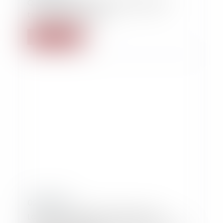
Quand le geste de bonne volonté se
transforme en droit…
Lire la suite
02/11/2017
La Cour européenne des Droits de