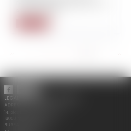
l'Homme au secours du respect de la vie
privée des français !
Lire la suite
...
<<
<
8
9
10
11
12
13
14
>
>>
LEGALCY AVOCATS CONSEILS
ADRESSE PRINCIPALE
14, place Henri Dunant BP 283
16000 ANGOULÊME
BUREAU SECONDAIRE