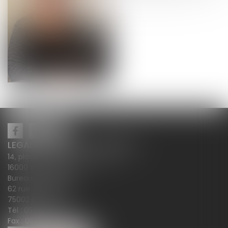
Sylvie
GAUVRY
LEGALCY AVOCATS CONSEILS
14, place Henri Dunant BP 283
16000 ANGOULÊME
Bureau secondaire
62 rue Tiquetonne
75002 PARIS
Tél :
05 45 38 18 10
Fax : 05 45 38 78 12